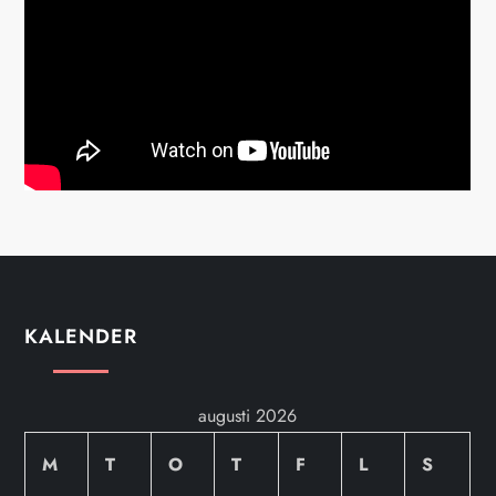
KALENDER
augusti 2026
M
T
O
T
F
L
S