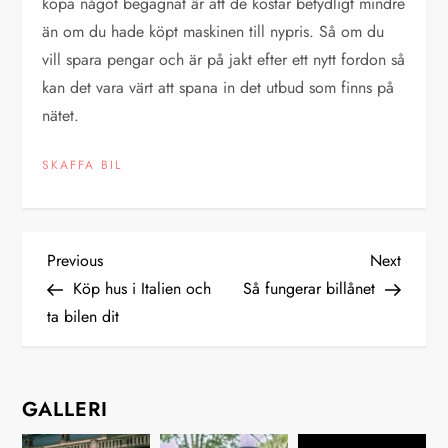
köpa något begagnat är att de kostar betydligt mindre
än om du hade köpt maskinen till nypris. Så om du
vill spara pengar och är på jakt efter ett nytt fordon så
kan det vara värt att spana in det utbud som finns på
nätet.
SKAFFA BIL
I
Previous
Next
Previous
Next
Post
Post
Köp hus i Italien och
Så fungerar billånet
n
ta bilen dit
l
ä
GALLERI