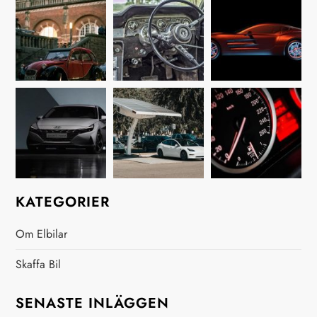
g
g
s
n
a
v
i
KATEGORIER
g
Om Elbilar
e
Skaffa Bil
r
SENASTE INLÄGGEN