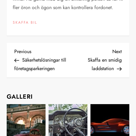
fler öron och ögon som kan kontrollera fordonet.
SKAFFA BIL
I
Previous
Next
Previous
Next
Post
Post
Säkerhetslösningar till
Skaffa en smidig
n
företagsparkeringen
laddstation
l
ä
GALLERI
g
g