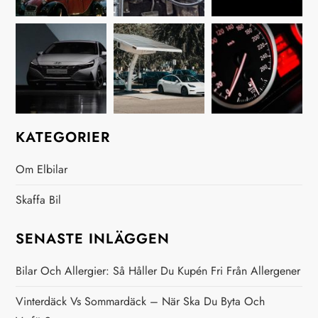
s
n
a
v
i
KATEGORIER
g
Om Elbilar
e
Skaffa Bil
r
SENASTE INLÄGGEN
i
Bilar Och Allergier: Så Håller Du Kupén Fri Från Allergener
n
Vinterdäck Vs Sommardäck – När Ska Du Byta Och