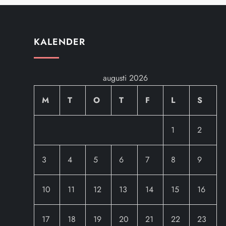
ä
g
KALENDER
g
augusti 2026
s
M
T
O
T
F
L
S
n
a
1
2
v
3
4
5
6
7
8
9
i
10
11
12
13
14
15
16
g
17
18
19
20
21
22
23