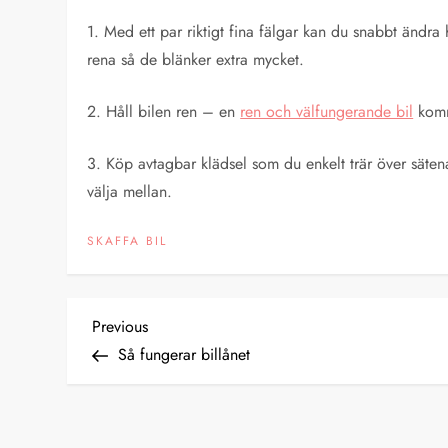
1. Med ett par riktigt fina fälgar kan du snabbt ändra h
rena så de blänker extra mycket.
2. Håll bilen ren – en
ren och välfungerande bil
komme
3. Köp avtagbar klädsel som du enkelt trär över sätena i 
välja mellan.
SKAFFA BIL
I
Previous
Previous
Post
Så fungerar billånet
n
l