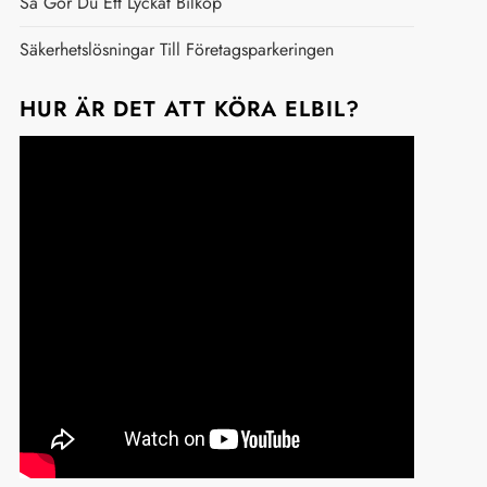
Så Gör Du Ett Lyckat Bilköp
Säkerhetslösningar Till Företagsparkeringen
HUR ÄR DET ATT KÖRA ELBIL?