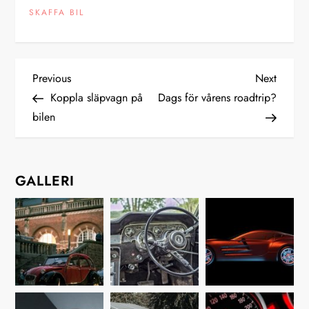
SKAFFA BIL
I
Previous
Next
Previous
Next
Post
Post
Koppla släpvagn på
Dags för vårens roadtrip?
n
bilen
l
ä
GALLERI
g
g
s