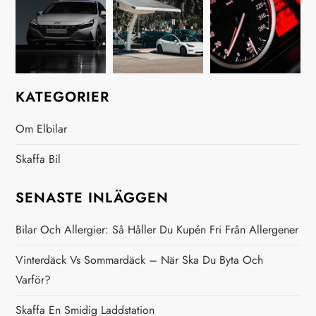
n
a
v
i
KATEGORIER
g
Om Elbilar
e
Skaffa Bil
r
SENASTE INLÄGGEN
i
Bilar Och Allergier: Så Håller Du Kupén Fri Från Allergener
n
Vinterdäck Vs Sommardäck – När Ska Du Byta Och
Varför?
g
Skaffa En Smidig Laddstation