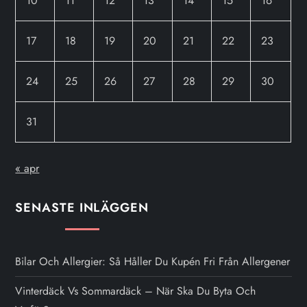
10
11
12
13
14
15
16
17
18
19
20
21
22
23
24
25
26
27
28
29
30
31
« apr
SENASTE INLÄGGEN
Bilar Och Allergier: Så Håller Du Kupén Fri Från Allergener
Vinterdäck Vs Sommardäck – När Ska Du Byta Och